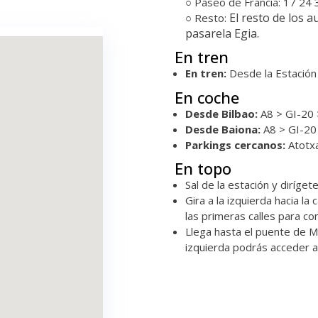
○ Paseo de Francia: 17 24 
El resto de los a
○ Resto:
pasarela Egia.
En tren
En tren:
Desde la Estación 
En coche
Desde Bilbao:
A8 > GI-20 >
Desde Baiona:
A8 > GI-20 
Parkings cercanos:
Atotxa
En topo
Sal de la estación y diríget
Gira a la izquierda hacia la
las primeras calles para con
Llega hasta el puente de Marí
izquierda podrás acceder a 