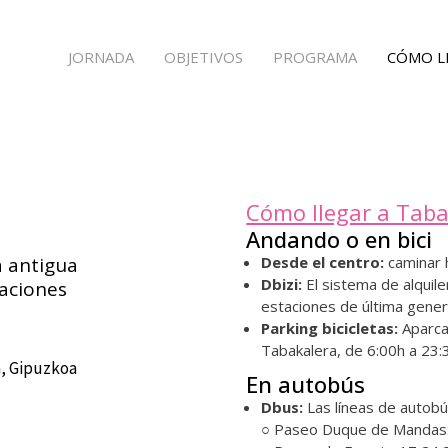
JORNADA
OBJETIVOS
PROGRAMA
CÓMO L
Cómo llegar a Taba
Andando o en bici
a antigua
Desde el centro:
caminar h
Dbizi:
El sistema de alquile
uaciones
estaciones de última gener
Parking bicicletas:
Aparcam
Tabakalera, de 6:00h a 23:
n, Gipuzkoa
En autobús
Dbus:
Las líneas de autobú
○ Paseo Duque de Mandas: