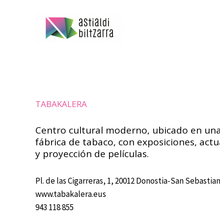
Ir
al
contenido
TABAKALERA
Centro cultural moderno, ubicado en un
fábrica de tabaco, con exposiciones, act
y proyección de películas.
Pl. de las Cigarreras, 1, 20012 Donostia-San Sebastia
www.tabakalera.eus
943 118 855