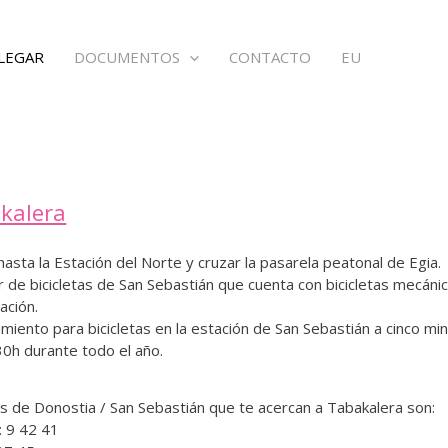
LEGAR
DOCUMENTOS
CONTACTO
EU
kalera
asta la Estación del Norte y cruzar la pasarela peatonal de Egia.
r de bicicletas de San Sebastián que cuenta con bicicletas mecánic
ación.
iento para bicicletas en la estación de San Sebastián a cinco mi
30h durante todo el año.
s de Donostia / San Sebastián que te acercan a Tabakalera son:
 9 42 41